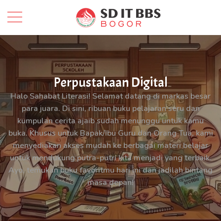
Perpustakaan Digital
Halo Sahabat Literasi! Selamat datang di markas besar
para juara. Di sini, ribuan buku pelajaran seru dan
kumpulan cerita ajaib sudah menunggu untuk kamu
buka. Khusus untuk Bapak/Ibu Guru dan Orang Tua, kami
menyediakan akses mudah ke berbagai materi belajar
untuk mendukung putra-putri kita menjadi yang terbaik.
Ayo, temukan buku favoritmu hari ini dan jadilah bintang
masa depan!