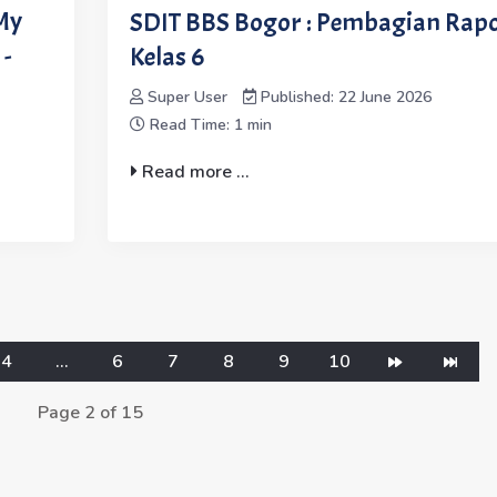
"My
SDIT BBS Bogor : Pembagian Rap
-
Kelas 6
Super User
Published: 22 June 2026
Read Time: 1 min
Read more ...
4
...
6
7
8
9
10
Page 2 of 15