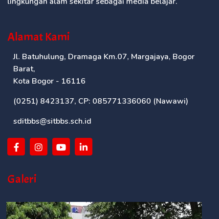
lingkungan alam sekitar sebagai media belajar.
Alamat Kami
Jl. Batuhulung, Dramaga Km.07, Margajaya, Bogor
Barat,
Kota Bogor - 16116
(0251) 8423137, CP: 085771336060 (Nawawi)
sditbbs@sitbbs.sch.id
Galeri