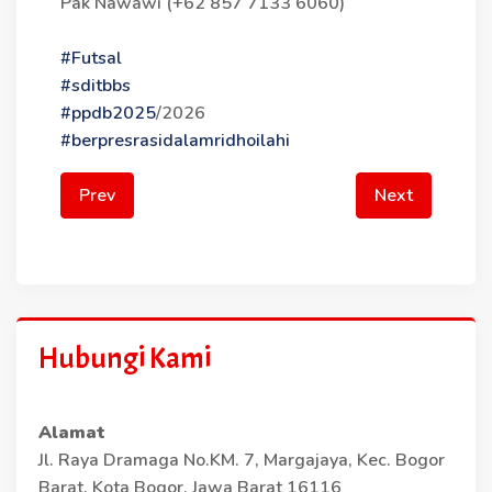
Pak Nawawi (+62 857 7133 6060)
#Futsal
#sditbbs
#ppdb2025
/2026
#berpresrasidalamridhoilahi
Prev
Next
Hubungi Kami
Alamat
Jl. Raya Dramaga No.KM. 7, Margajaya, Kec. Bogor
Barat, Kota Bogor, Jawa Barat 16116