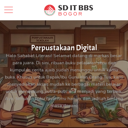
Perpustakaan Digital
Halo Sahabat Literasi! Selamat datang di markas besar
para juara. Di sini, ribuan buku pelajaran seru dan
kumpulan cerita ajaib sudah menunggu untuk kamu
buka. Khusus untuk Bapak/Ibu Guru dan Orang Tua, kami
menyediakan akses mudah ke berbagai materi belajar
untuk mendukung putra-putri kita menjadi yang terbaik.
Ayo, temukan buku favoritmu hari ini dan jadilah bintang
masa depan!