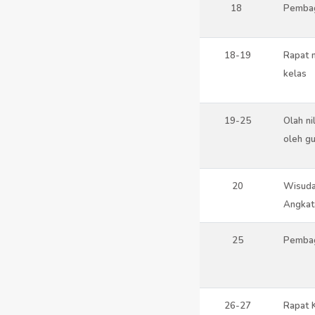
18
Pembag
18-19
Rapat n
kelas
19-25
Olah ni
oleh g
20
Wisuda
Angkat
25
Pembag
26-27
Rapat 