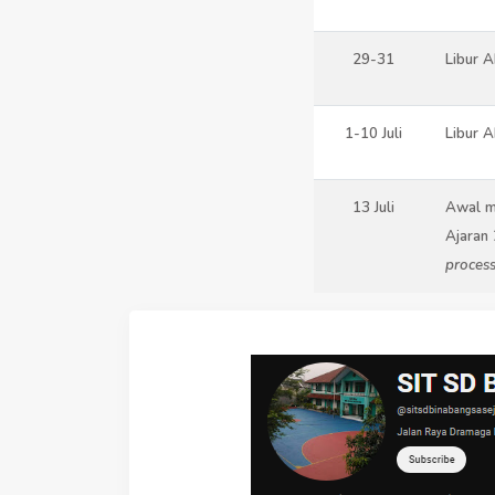
29-31
Libur A
1-10 Juli
Libur A
13 Juli
Awal m
Ajaran
process