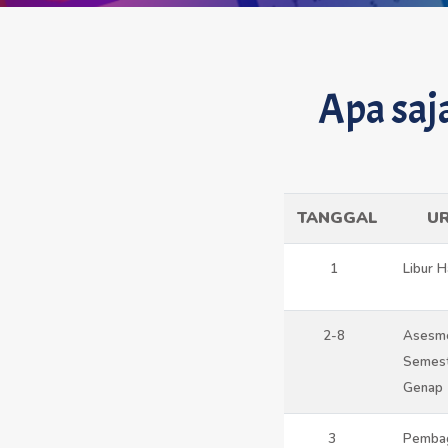
Apa saj
TANGGAL
UR
1
Libur H
2-8
Asesme
Semest
Genap
3
Pembag