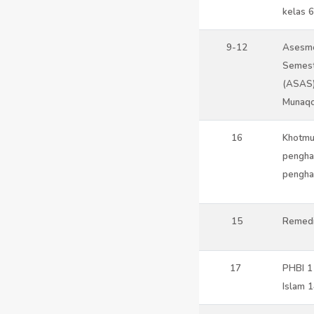
kelas 6
9-12
Asesme
Semes
(ASAS)
Munaq
16
Khotmul
pengha
pengha
15
Remedi
17
PHBI 1
Islam 