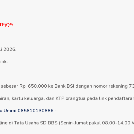
FTEjQ9
li 2026.
ink:
n sebesar Rp. 650.000 ke Bank BSI dengan nomor rekening
ran, kartu keluarga, dan KTP orangtua pada link pendaftaran
Ibu Ummi 085810130886 -
ffline di Tata Usaha SD BBS (Senin-Jumat pukul 08.00-14.00 