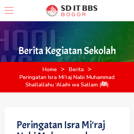
Berita Kegiatan Sekolah
>
>
Home
Berita
Peringatan Isra Mi'raj Nabi Muhammad
Shallallahu ‘Alaihi wa Sallam (ﷺ)
Peringatan Isra Mi'raj