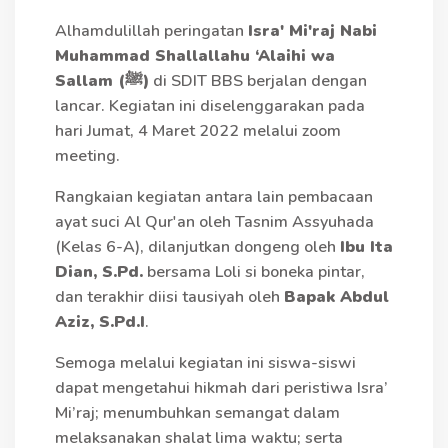
Alhamdulillah peringatan
Isra' Mi'raj Nabi
Muhammad Shallallahu ‘Alaihi wa
Sallam (ﷺ)
di SDIT BBS berjalan dengan
lancar. Kegiatan ini diselenggarakan pada
hari Jumat, 4 Maret 2022 melalui zoom
meeting.
Rangkaian kegiatan antara lain pembacaan
ayat suci Al Qur'an oleh Tasnim Assyuhada
(Kelas 6-A), dilanjutkan dongeng oleh
Ibu Ita
Dian, S.Pd.
bersama Loli si boneka pintar,
dan terakhir diisi tausiyah oleh
Bapak Abdul
Aziz, S.Pd.I
.
Semoga melalui kegiatan ini siswa-siswi
dapat mengetahui hikmah dari peristiwa Isra’
Mi’raj; menumbuhkan semangat dalam
melaksanakan shalat lima waktu; serta