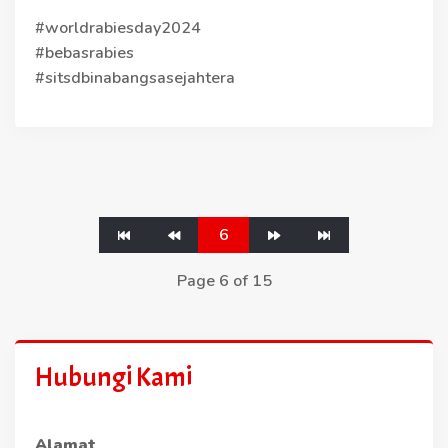
#worldrabiesday2024
#bebasrabies
#sitsdbinabangsasejahtera
6
Page 6 of 15
Hubungi Kami
Alamat